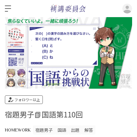
ロ
フォロワー以上
宿題男子📗国語第110回
宿題男子
国語
出題
解答
HOMEWORK