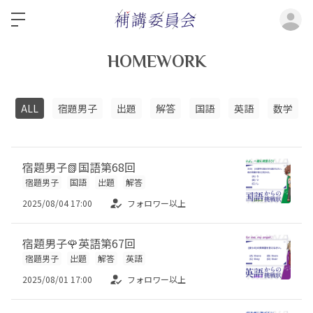
ロ
HOMEWORK
ALL
宿題男子
出題
解答
国語
英語
数学
宿題男子📗国語第68回
宿題男子
国語
出題
解答
2025/08/04 17:00
フォロワー以上
宿題男子🌹英語第67回
宿題男子
出題
解答
英語
2025/08/01 17:00
フォロワー以上