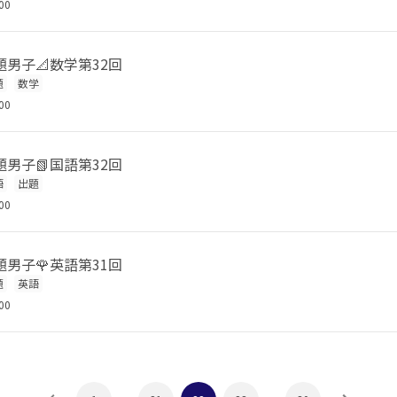
00
男子📐数学第32回
題
数学
00
男子📗国語第32回
語
出題
00
男子🌹英語第31回
題
英語
00