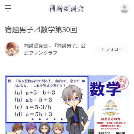
ロ
宿題男子📐数学第30回
補講委員会 - 『補講男子』公
フォロー
式ファンクラブ