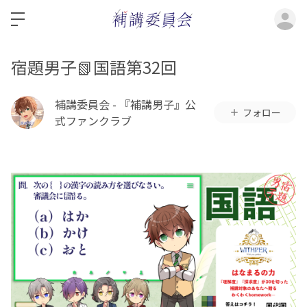
ロ
宿題男子📗国語第32回
補講委員会 - 『補講男子』公
フォロー
式ファンクラブ