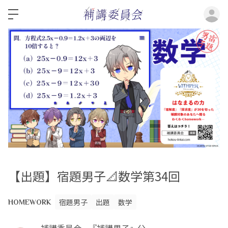
ロ
【出題】宿題男子📐数学第34回
宿題男子
出題
数学
HOMEWORK