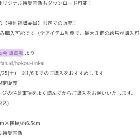
オリジナル待受画像もダウンロード可能！
の【特別補講委員】限定での販売！
のみ購入可能です（全アイテム制覇で、最大３個の絵馬が購入可
員会 購買部
より
tfan.id/hokou-iinkai
/25(土) ※1/6までのご購入をおすすめします
限定販売
ページの注意事項をよく読んでからご購入をお願いいたします。
税込)
点
m×横幅/約6.5cm
ル待受画像