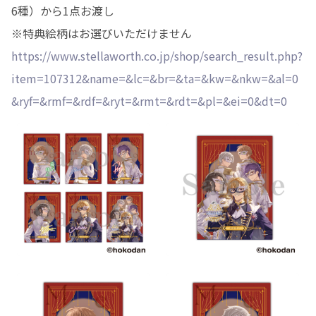
6種）から1点お渡し
※特典絵柄はお選びいただけません
https://www.stellaworth.co.jp/shop/search_result.php?
item=107312&name=&lc=&br=&ta=&kw=&nkw=&al=0
&ryf=&rmf=&rdf=&ryt=&rmt=&rdt=&pl=&ei=0&dt=0