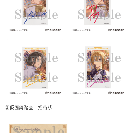
②仮面舞踏会 招待状