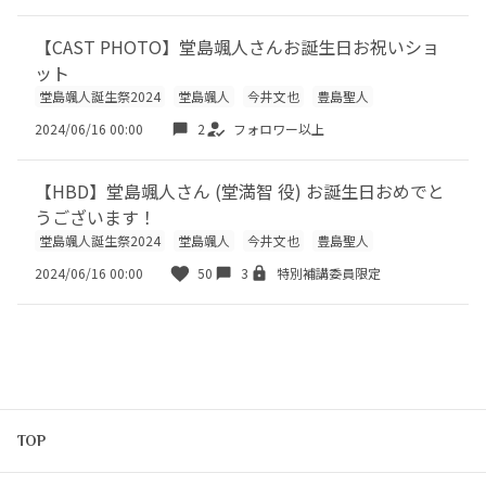
【CAST PHOTO】堂島颯人さんお誕生日お祝いショ
ット
堂島颯人誕生祭2024
堂島颯人
今井文也
豊島聖人
2024/06/16 00:00
2
フォロワー以上
【HBD】堂島颯人さん (堂満智 役) お誕生日おめでと
うございます！
堂島颯人誕生祭2024
堂島颯人
今井文也
豊島聖人
2024/06/16 00:00
50
3
特別補講委員限定
TOP