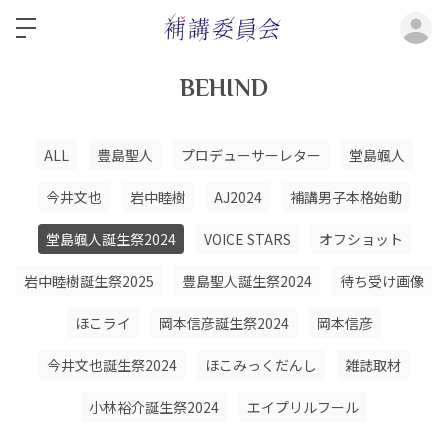
ロ
BEHIND
ALL
豊島聖人
プロデューサーレター
堂島颯人
今井文也
岩中睦樹
AJ2024
補講男子本格始動
堂島颯人誕生祭2024
VOICE STARS
オフショット
岩中睦樹誕生祭2025
豊島聖人誕生祭2024
待ち受け画像
ほこライ
岡本信彦誕生祭2024
岡本信彦
今井文也誕生祭2024
ほこみっくだんし
雑誌取材
小林裕介誕生祭2024
エイプリルフール