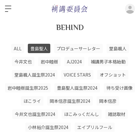
ロ
BEHIND
ALL
豊島聖人
プロデューサーレター
堂島颯人
今井文也
岩中睦樹
AJ2024
補講男子本格始動
堂島颯人誕生祭2024
VOICE STARS
オフショット
岩中睦樹誕生祭2025
豊島聖人誕生祭2024
待ち受け画像
ほこライ
岡本信彦誕生祭2024
岡本信彦
今井文也誕生祭2024
ほこみっくだんし
雑誌取材
小林裕介誕生祭2024
エイプリルフール