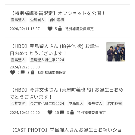
【特別補講委員限定】オフショットを公開！
豊島聖人
堂島颯人
岩中睦樹
2026/02/11 16:37
5
特別補講委員限定
【HBD】豊島聖人さん (柏谷信 役) お誕生
日おめでとうございます！
豊島聖人
豊島聖人誕生祭2024
2024/12/25 00:00
6
3
特別補講委員限定
【HBD】今井文也さん (茶屋町義也 役) お誕生日おめ
でとうございます！
今井文也
今井文也誕生祭2024
堂島颯人
豊島聖人
岩中睦樹
2024/10/05 00:00
15
3
特別補講委員限定
【CAST PHOTO】堂島颯人さんお誕生日お祝いショ