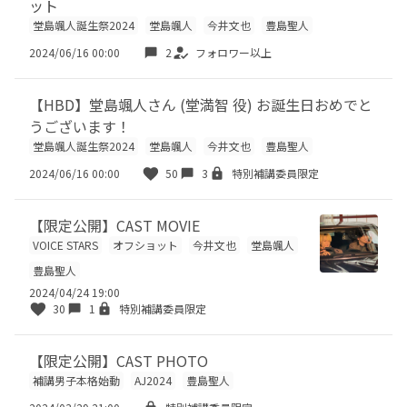
ット
堂島颯人誕生祭2024
堂島颯人
今井文也
豊島聖人
2024/06/16 00:00
2
フォロワー以上
【HBD】堂島颯人さん (堂満智 役) お誕生日おめでと
うございます！
堂島颯人誕生祭2024
堂島颯人
今井文也
豊島聖人
2024/06/16 00:00
50
3
特別補講委員限定
【限定公開】CAST MOVIE
VOICE STARS
オフショット
今井文也
堂島颯人
豊島聖人
2024/04/24 19:00
30
1
特別補講委員限定
【限定公開】CAST PHOTO
補講男子本格始動
AJ2024
豊島聖人